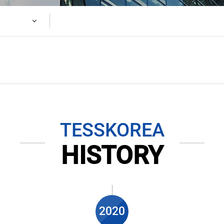
항온 항습기
모
인증현황
특허증
인증서
성적서
TESSKOREA
자료실
자료실
HISTORY
고객센터
공지사항
문의사항
2020